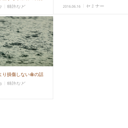
・沖縄限定）…
セミナー
特許など
2016.06.16
7
より損傷しない傘の話
特許など
3