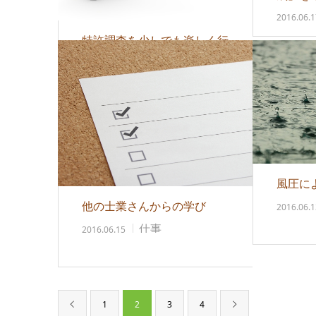
（九州
2016.06.1
特許調査を少しでも楽しく行
う方法
特許など
2016.06.21
風圧に
他の士業さんからの学び
2016.06.1
仕事
2016.06.15
1
2
3
4