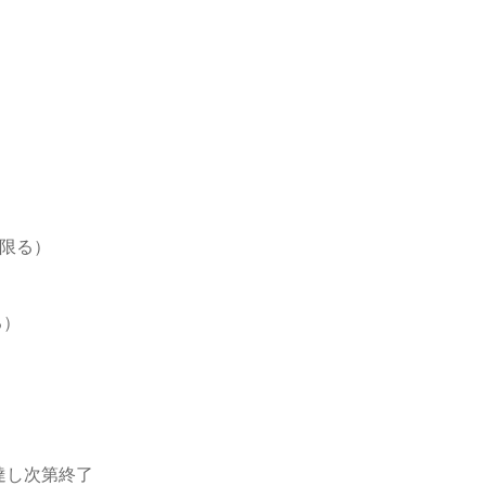
限る）
る）
達し次第終了