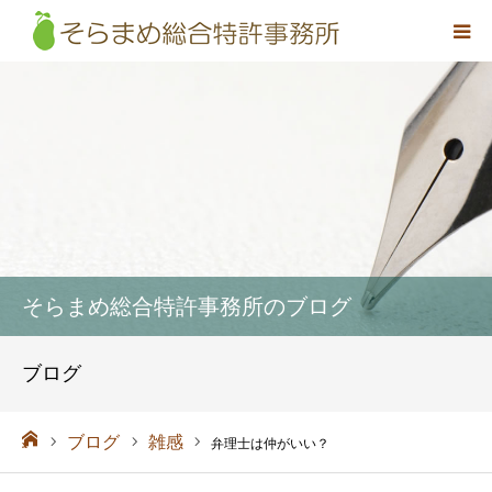
事務所概要
弁理士紹介
取扱業務
料金
そらまめ総合特許事務所のブログ
アクセス
ブログ
お問い合わせ
ーム
ブログ
雑感
弁理士は仲がいい？
採用情報