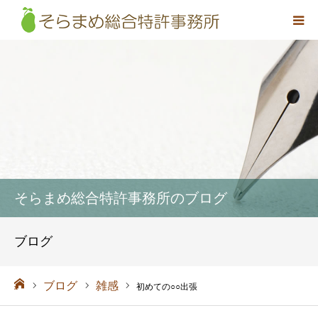
事務所概要
弁理士紹介
取扱業務
料金
そらまめ総合特許事務所のブログ
アクセス
ブログ
お問い合わせ
ーム
ブログ
雑感
初めての○○出張
採用情報