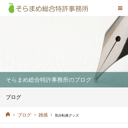
事務所概要
弁理士紹介
取扱業務
料金
そらまめ総合特許事務所のブログ
アクセス
ブログ
お問い合わせ
ーム
ブログ
雑感
気分転換グッズ
採用情報