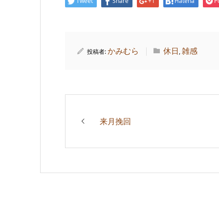
Tweet
Share
+1
Hatena
P
かみむら
休日
雑感
投稿者:
,
来月挽回