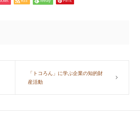
ocket
RSS
feedly
Pin it
「トコろん」に学ぶ企業の知的財
産活動