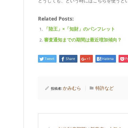
どうしても、という時にはこちらを使うと
Related Posts:
「陸王」×「知財」のパンフレット
審査通知までの期間は最近増加傾向？
Tweet
Share
+1
Hatena
P
かみむら
特許など
投稿者: