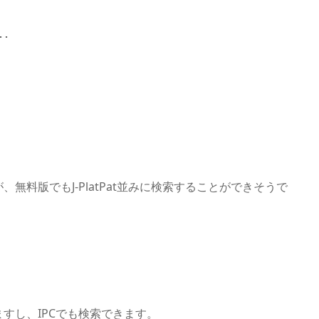
･
無料版でもJ-PlatPat並みに検索することができそうで
すし、IPCでも検索できます。