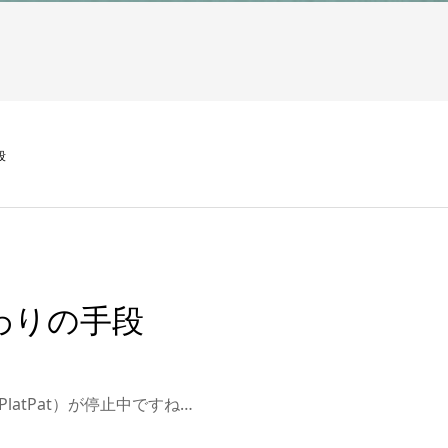
段
わりの手段
latPat）が停止中ですね…