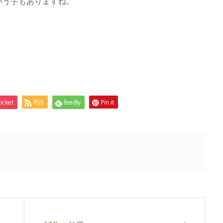
いう手もありますね。
ocket
RSS
feedly
Pin it