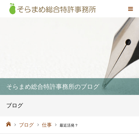
事務所概要
弁理士紹介
取扱業務
料金
そらまめ総合特許事務所のブログ
アクセス
ブログ
お問い合わせ
ーム
ブログ
仕事
最近活発？
採用情報