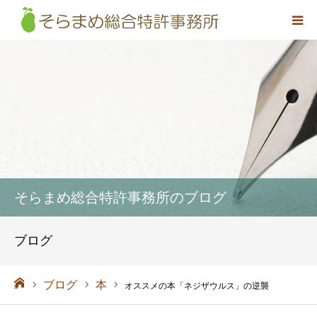
事務所概要
弁理士紹介
取扱業務
料金
そらまめ総合特許事務所のブログ
アクセス
ブログ
お問い合わせ
ーム
ブログ
本
オススメの本「ネジザウルス」の逆襲
採用情報