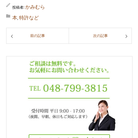
かみむら
投稿者:
本
特許など
,
前の記事
次の記事