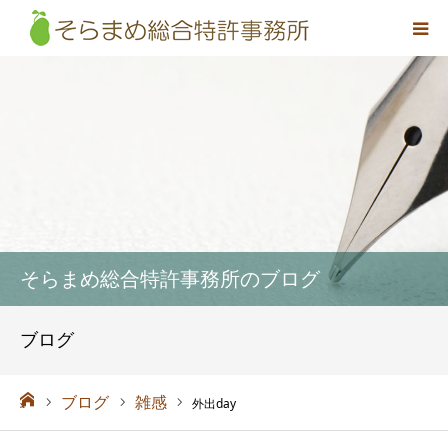
事務所概要
弁理士紹介
取扱業務
料金
そらまめ総合特許事務所のブログ
アクセス
ブログ
お問い合わせ
ーム
ブログ
雑感
外出day
採用情報