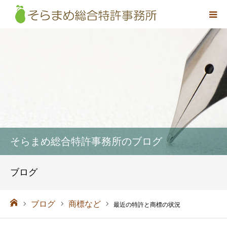
事務所概要
弁理士紹介
取扱業務
料金
そらまめ総合特許事務所のブログ
アクセス
ブログ
お問い合わせ
ーム
ブログ
商標など
最近の特許と商標の状況
採用情報