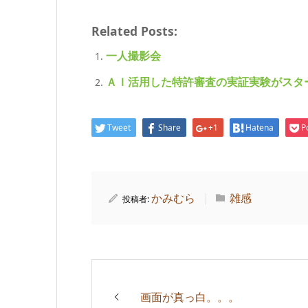
Related Posts:
一人撮影会
ＡＩ活用した特許審査の実証実験がスタ
Tweet
Share
+1
Hatena
P
かみむら
雑感
投稿者:
画面が真っ白。。。