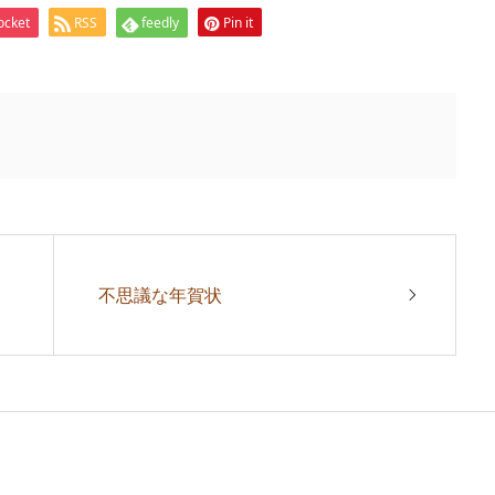
ocket
RSS
feedly
Pin it
不思議な年賀状