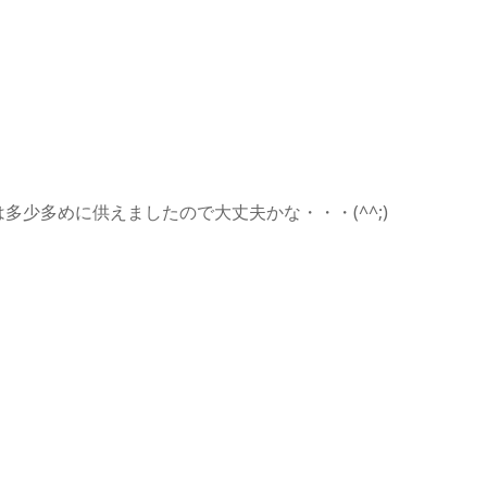
。
少多めに供えましたので大丈夫かな・・・(^^;)