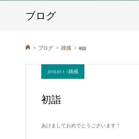
ブログ
ホーム
ブログ
雑感
初詣
雑感
2016.01.1
初詣
あけましておめでとうございます！