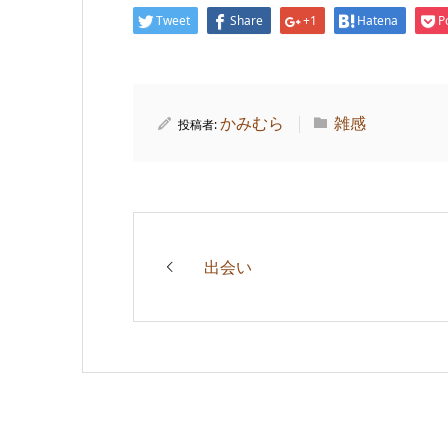
Tweet
Share
+1
Hatena
P
かみむら
雑感
投稿者:
出会い