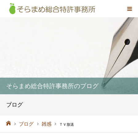
事務所概要
弁理士紹介
取扱業務
料金
そらまめ総合特許事務所のブログ
アクセス
ブログ
お問い合わせ
ーム
ブログ
雑感
ＴＶ放送
採用情報