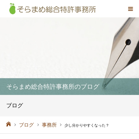
事務所概要
弁理士紹介
取扱業務
料金
そらまめ総合特許事務所のブログ
アクセス
ブログ
お問い合わせ
ーム
ブログ
事務所
少し分かりやすくなった？
採用情報