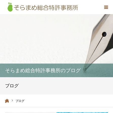
事務所概要
弁理士紹介
取扱業務
料金
そらまめ総合特許事務所のブログ
アクセス
ブログ
お問い合わせ
ーム
ブログ
採用情報