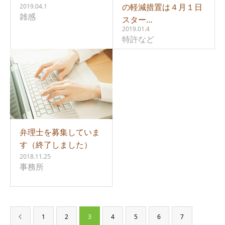
の軽減措置は４月１日
2019.04.1
雑感
スター…
2019.01.4
特許など
弁理士を募集していま
す（終了しました）
2018.11.25
事務所
1
2
3
4
5
6
7