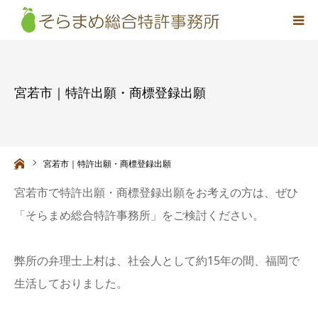
事務所概要
宮若市｜特許出願・商標登録出願
弁理士紹介
取扱業務
ーム
宮若市｜特許出願・商標登録出願
料金
宮若市で特許出願・商標登録出願をお考えの方は、ぜひ
「そらまめ総合特許事務所」をご検討ください。
アクセス
弊所の弁理士上村は、社会人として約15年の間、福岡で
お問い合わせ
生活しておりました。
採用情報