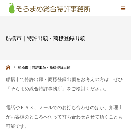
事務所概要
船橋市｜特許出願・商標登録出願
弁理士紹介
取扱業務
ーム
船橋市｜特許出願・商標登録出願
料金
船橋市で特許出願・商標登録出願をお考えの方は、ぜひ
「そらまめ総合特許事務所」をご検討ください。
アクセス
電話やＦＡＸ、メールでのお打ち合わせのほか、弁理士
お問い合わせ
がお客様のところへ伺って打ち合わせさせて頂くことも
採用情報
可能です。