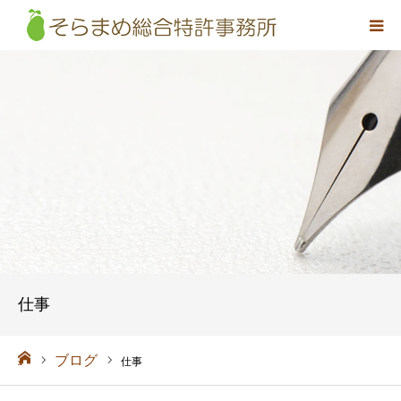
事務所概要
弁理士紹介
取扱業務
料金
アクセス
仕事
お問い合わせ
ーム
ブログ
仕事
採用情報