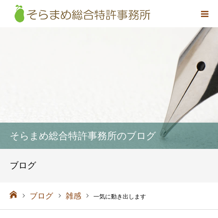
事務所概要
弁理士紹介
取扱業務
料金
そらまめ総合特許事務所のブログ
アクセス
ブログ
お問い合わせ
ーム
ブログ
雑感
一気に動き出します
採用情報