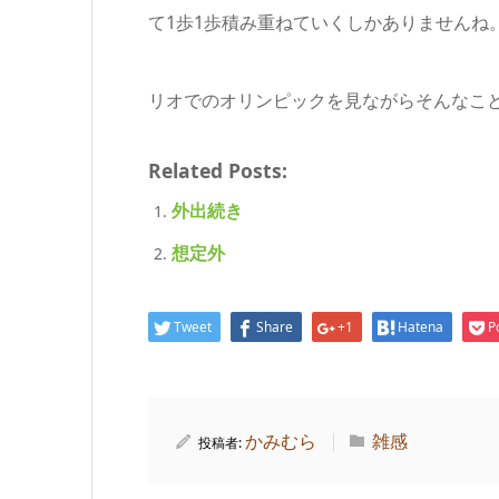
て1歩1歩積み重ねていくしかありませんね
リオでのオリンピックを見ながらそんなこ
Related Posts:
外出続き
想定外
Tweet
Share
+1
Hatena
P
かみむら
雑感
投稿者: