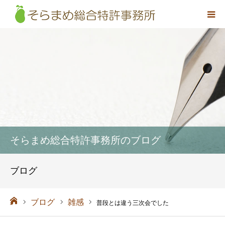
事務所概要
弁理士紹介
取扱業務
料金
そらまめ総合特許事務所のブログ
アクセス
ブログ
お問い合わせ
ーム
ブログ
雑感
普段とは違う三次会でした
採用情報