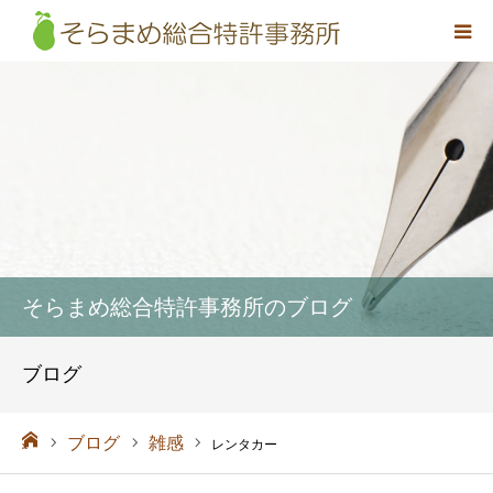
事務所概要
弁理士紹介
取扱業務
料金
そらまめ総合特許事務所のブログ
アクセス
ブログ
お問い合わせ
ーム
ブログ
雑感
レンタカー
採用情報