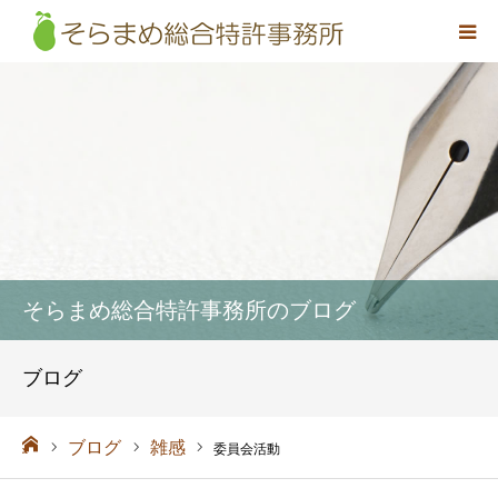
事務所概要
弁理士紹介
取扱業務
料金
そらまめ総合特許事務所のブログ
アクセス
ブログ
お問い合わせ
ーム
ブログ
雑感
委員会活動
採用情報