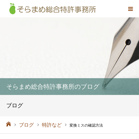
事務所概要
弁理士紹介
取扱業務
料金
そらまめ総合特許事務所のブログ
アクセス
ブログ
お問い合わせ
ーム
ブログ
特許など
変換ミスの確認方法
採用情報